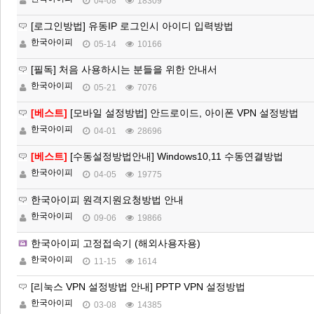
04-08
18309
[로그인방법] 유동IP 로그인시 아이디 입력방법
한국아이피
05-14
10166
[필독] 처음 사용하시는 분들을 위한 안내서
한국아이피
05-21
7076
[베스트]
[모바일 설정방법] 안드로이드, 아이폰 VPN 설정방법
한국아이피
04-01
28696
[베스트]
[수동설정방법안내] Windows10,11 수동연결방법
한국아이피
04-05
19775
한국아이피 원격지원요청방법 안내
한국아이피
09-06
19866
한국아이피 고정접속기 (해외사용자용)
한국아이피
11-15
1614
[리눅스 VPN 설정방법 안내] PPTP VPN 설정방법
한국아이피
03-08
14385