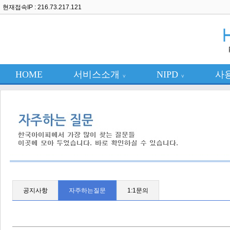
현재접속IP : 216.73.217.121
HOME
서비스소개
NIPD
사
∨
∨
공지사항
자주하는질문
1:1문의