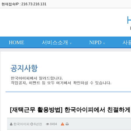
현재접속IP : 216.73.216.131
HOME
서비스소개
NIPD
사
∨
∨
[재택근무 활용방법] 한국아이피에서 친절하게
한국아이피
6년전
8494