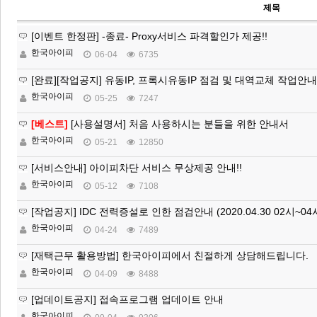
제목
[이벤트 한정판] -종료- Proxy서비스 파격할인가 제공!!
한국아이피
06-04
6735
[완료][작업공지] 유동IP, 프록시유동IP 점검 및 대역교체 작업안내
한국아이피
05-25
7247
[베스트]
[사용설명서] 처음 사용하시는 분들을 위한 안내서
한국아이피
05-21
12850
[서비스안내] 아이피차단 서비스 무상제공 안내!!
한국아이피
05-12
7108
[작업공지] IDC 전력증설로 인한 점검안내 (2020.04.30 02시~04
한국아이피
04-24
7489
[재택근무 활용방법] 한국아이피에서 친절하게 상담해드립니다.
한국아이피
04-09
8488
[업데이트공지] 접속프로그램 업데이트 안내
한국아이피