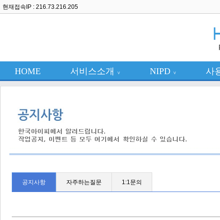
현재접속IP : 216.73.216.205
HOME
서비스소개
NIPD
사
∨
∨
공지사항
자주하는질문
1:1문의