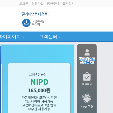
로그인
회원가입
장바구니
즐겨찾기
마이페이지
고객센터
∨
∨
고정IP전용장비
NIPD
165,000원
자동재연결/ 모든OS 지원
앱플레이어 사용가능
고정IP접속프로그램 탑재
유무선 사용가능