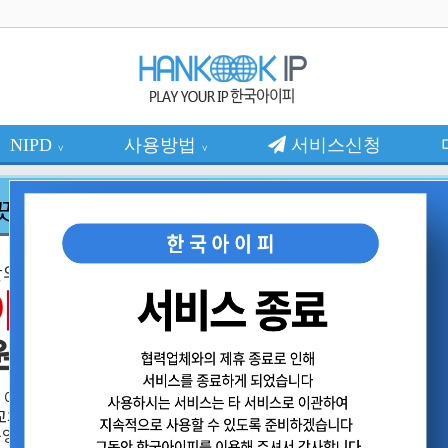
NIPD
사용방법
서비스신청
∨
∨
끗한 아이피를 제공합니다
만의
이피
마음대로 변경가능한
유동아이피
원
13,200원 부터
200IP ~ 1,600IP 다양한 상품
한 아이피
아이피 교체횟수 무제한
교체지원
주기적인 IP 변경 제공
마케팅, 게임등 다양한 분야 사용
운영 추천