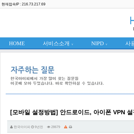
현재접속IP : 216.73.217.69
HOME
서비스소개
NIPD
사
∨
∨
[모바일 설정방법] 안드로이드, 아이폰 VPN 
한국아이피
9년전
28679