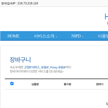
현재접속IP : 216.73.216.116
HOME
서비스소개
NIPD
사용
∨
∨
장바구니
속도무제한
고정IP서비스, 유동IP, Proxy 유동IP
까지
한국아이피에서 다양한 서비스를 만나보세요~
상품명
총수량
판매가
장