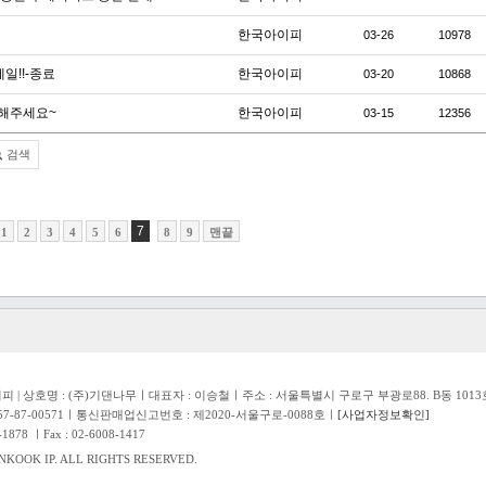
한국아이피
03-26
10978
일!!-종료
한국아이피
03-20
10868
천해주세요~
한국아이피
03-15
12356
검색
7
1
2
3
4
5
6
8
9
맨끝
 | 상호명 : (주)기댄나무ㅣ대표자 : 이승철ㅣ주소 : 서울특별시 구로구 부광로88. B동 1013호(항동
7-87-00571ㅣ통신판매업신고번호 : 제2020-서울구로-0088호ㅣ
[사업자정보확인]
878 ㅣFax : 02-6008-1417
KOOK IP. ALL RIGHTS RESERVED.