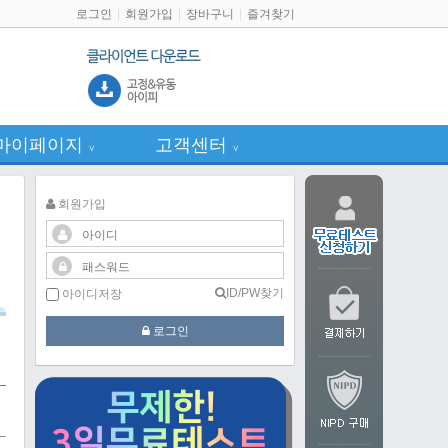
로그인
회원가입
장바구니
즐겨찾기
마이페이지
고객센터
∨
∨
회원가입
ID/PW찾기
아이디저장
로그인