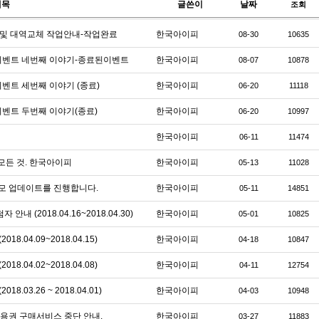
제목
글쓴이
날짜
조회
점검 및 대역교체 작업안내-작업완료
한국아이피
08-30
10635
족 이벤트 네번째 이야기-종료된이벤트
한국아이피
08-07
10878
 이벤트 세번째 이야기 (종료)
한국아이피
06-20
11118
 이벤트 두번째 이야기(종료)
한국아이피
06-20
10997
한국아이피
06-11
11474
의 모든 것. 한국아이피
한국아이피
05-13
11028
모 업데이트를 진행합니다.
한국아이피
05-11
14851
내 (2018.04.16~2018.04.30)
한국아이피
05-01
10825
8.04.09~2018.04.15)
한국아이피
04-18
10847
8.04.02~2018.04.08)
한국아이피
04-11
12754
.03.26 ~ 2018.04.01)
한국아이피
04-03
10948
이용권 구매서비스 중단 안내.
한국아이피
03-27
11883