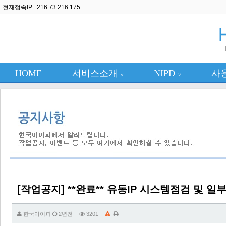
현재접속IP : 216.73.216.175
HOME
서비스소개
NIPD
사
∨
∨
[작업공지] **완료** 유동IP 시스템점검 및 
한국아이피
2년전
3201