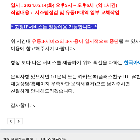
일시
: 2024.05.14(화
)
오후5시
~
오후6시
(
약
1
시간
)
작업내용
:
시스템점검 및
유동IP대역 일부 교체작업
* 고정IP서비스는 정상이용 가능합니다. *
위 시간내
유동
IP
서비스의
IP
사용이
일시적으로 중단
될 수 있
이용에 참고해주시기 바랍니다
.
항상 보다 나은 서비스를 제공하기 위해 최선을 다하는
한국아
문의사항
있으시면
1:1
문의 또는 카카오톡
(
플러스친구
ID : @
채팅상담
(
홈페이지 우측하단 문의해결처
)
으로 남겨주시면
친절하게 안내해드리겠습니다
.
감사합니다
.
개인정보취급방침
서비스이용약관