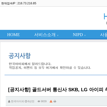
현재접속IP : 216.73.216.85
HOME
서비스소개
NIPD
사
∨
∨
[공지사항] 골드서버 통신사 SKB, LG 아이피 
한국아이피
6년전
9839