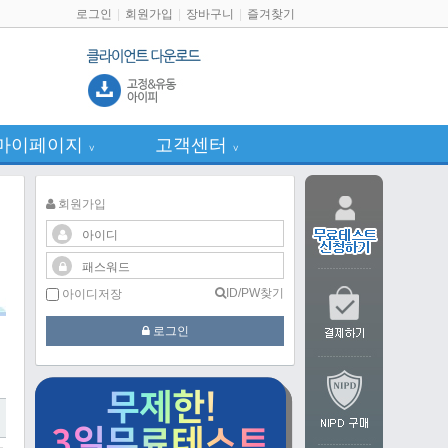
로그인
회원가입
장바구니
즐겨찾기
마이페이지
고객센터
∨
∨
회원가입
ID/PW찾기
아이디저장
로그인