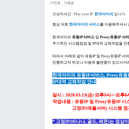
이전글
다음글
안녕하세요
~ Play your IP.
한국아이피
입니다
.
항상 저희
한국아이피 서비스
를 이용해주셔서 
한국아이피
유동
IP
서비스
및
Proxy
유동
IP
서
주기적인 시스템점검 및
IP
대역 교체작업을 진
따라서 아래와 같이 유동
IP
및
Proxy
유동
IP
서비
진행하고자 하오니
이용에
불편함이 있으시더
한국아이피 유동
IP
서비스
, Proxy
유동
IP
대역 교체작업 안내
일시
: 2020.03.13(금
)
오후
5
시
~
오후
6
작업내용
:
유동
IP
및
Proxy
유동
IP
시
고정IP(애플서버) 시스템 점검
*
고정
IP(바나나, 골드, 레몬)
는 정상