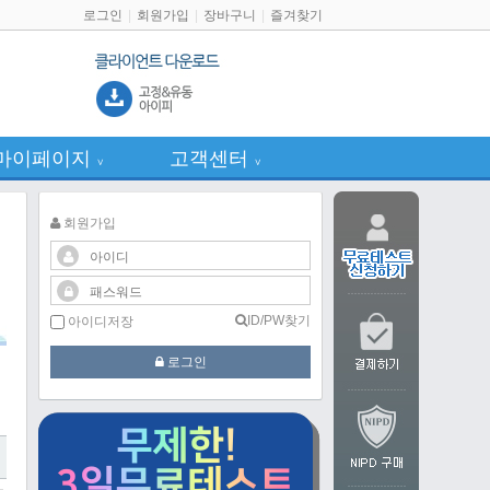
로그인
회원가입
장바구니
즐겨찾기
마이페이지
고객센터
∨
∨
회원가입
ID/PW찾기
아이디저장
로그인