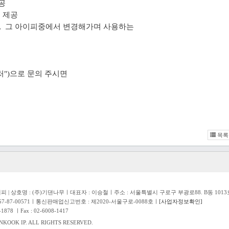
제공
를 제공
 그 아이피중에서 변경해가며 사용하는
")으로 문의 주시면
.
목록
 | 상호명 : (주)기댄나무ㅣ대표자 : 이승철ㅣ주소 : 서울특별시 구로구 부광로88. B동 1013호(항동
7-87-00571ㅣ통신판매업신고번호 : 제2020-서울구로-0088호ㅣ
[사업자정보확인]
878 ㅣFax : 02-6008-1417
KOOK IP. ALL RIGHTS RESERVED.