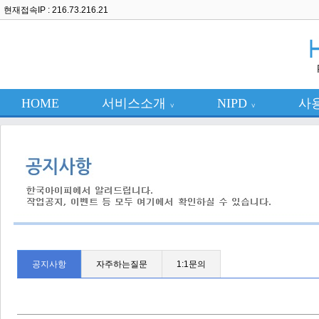
현재접속IP : 216.73.216.21
HOME
서비스소개
NIPD
사
∨
∨
공지사항
자주하는질문
1:1문의