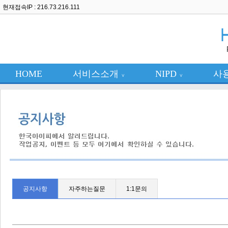
현재접속IP : 216.73.216.111
HOME
서비스소개
NIPD
사
∨
∨
공지사항
자주하는질문
1:1문의