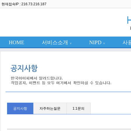
현재접속IP : 216.73.216.187
HOME
서비스소개
NIPD
사
∨
∨
공지사항
자주하는질문
1:1문의