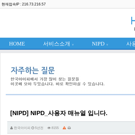
현재접속IP : 216.73.216.57
HOME
서비스소개
NIPD
사
∨
∨
[NIPD] NIPD_사용자 매뉴얼 입니다.
한국아이피
5년전
8155