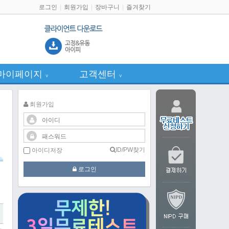
로그인
회원가입
장바구니
즐겨찾기
마이페이지
고객센터
∨
∨
회원가입
ID/PW찾기
아이디저장
로그인